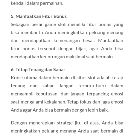
kendali dalam permainan.
5. Manfaatkan Fitur Bonus
Sebagian besar game slot memiliki fitur bonus yang
bisa membantu Anda meningkatkan peluang menang
dan mendapatkan kemenangan besar. Manfaatkan
fitur bonus tersebut dengan bijak, agar Anda bisa
mendapatkan keuntungan maksimal saat bermain.
6. Tetap Tenang dan Sabar
Kunci utama dalam bermain di situs slot adalah tetap
tenang dan sabar. Jangan terburu-buru dalam
mengambil keputusan, dan jangan terpancing emosi
saat mengalami kekalahan. Tetap fokus dan jaga emosi
Anda agar Anda bisa bermain dengan lebih baik.
Dengan menerapkan strategi jitu di atas, Anda bisa
meningkatkan peluang menang Anda saat bermain di