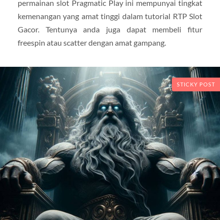
permainan slot Pragmatic Play ini mempunyai tingkat
kemenangan yang amat tinggi dalam tutorial RTP Slot
Gacor. Tentunya anda juga dapat membeli fitur
freespin atau scatter dengan amat gampang.
STICKY POST