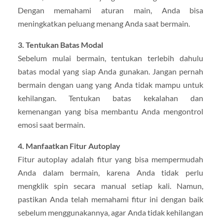
Dengan memahami aturan main, Anda bisa
meningkatkan peluang menang Anda saat bermain.
3. Tentukan Batas Modal
Sebelum mulai bermain, tentukan terlebih dahulu
batas modal yang siap Anda gunakan. Jangan pernah
bermain dengan uang yang Anda tidak mampu untuk
kehilangan. Tentukan batas kekalahan dan
kemenangan yang bisa membantu Anda mengontrol
emosi saat bermain.
4. Manfaatkan Fitur Autoplay
Fitur autoplay adalah fitur yang bisa mempermudah
Anda dalam bermain, karena Anda tidak perlu
mengklik spin secara manual setiap kali. Namun,
pastikan Anda telah memahami fitur ini dengan baik
sebelum menggunakannya, agar Anda tidak kehilangan