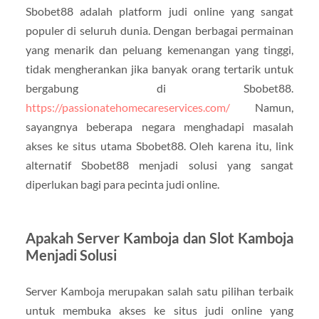
Sbobet88 adalah platform judi online yang sangat
populer di seluruh dunia. Dengan berbagai permainan
yang menarik dan peluang kemenangan yang tinggi,
tidak mengherankan jika banyak orang tertarik untuk
bergabung di Sbobet88.
https://passionatehomecareservices.com/
Namun,
sayangnya beberapa negara menghadapi masalah
akses ke situs utama Sbobet88. Oleh karena itu, link
alternatif Sbobet88 menjadi solusi yang sangat
diperlukan bagi para pecinta judi online.
Apakah Server Kamboja dan Slot Kamboja
Menjadi Solusi
Server Kamboja merupakan salah satu pilihan terbaik
untuk membuka akses ke situs judi online yang