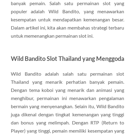
banyak pemain. Salah satu permainan slot yang
populer adalah Wild Bandito, yang menawarkan
kesempatan untuk mendapatkan kemenangan besar.
Dalam artikel ini, kita akan membahas strategi terbaru
untuk memenangkan permainan slot ini.
Wild Bandito Slot Thailand yang Menggoda
Wild Bandito adalah salah satu permainan slot
Thailand yang menarik perhatian banyak pemain.
Dengan tema koboi yang menarik dan animasi yang
menghibur, permainan ini menawarkan pengalaman
bermain yang menyenangkan. Selain itu, Wild Bandito
juga dikenal dengan tingkat kemenangan yang tinggi
dan bonus yang melimpah. Dengan RTP (Return to
Player) yang tinggi, pemain memiliki kesempatan yang