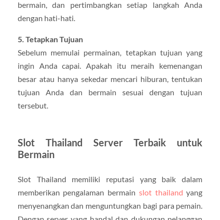
bermain, dan pertimbangkan setiap langkah Anda
dengan hati-hati.
5. Tetapkan Tujuan
Sebelum memulai permainan, tetapkan tujuan yang
ingin Anda capai. Apakah itu meraih kemenangan
besar atau hanya sekedar mencari hiburan, tentukan
tujuan Anda dan bermain sesuai dengan tujuan
tersebut.
Slot Thailand Server Terbaik untuk
Bermain
Slot Thailand memiliki reputasi yang baik dalam
memberikan pengalaman bermain
slot thailand
yang
menyenangkan dan menguntungkan bagi para pemain.
Dengan server yang handal dan dukungan pelanggan