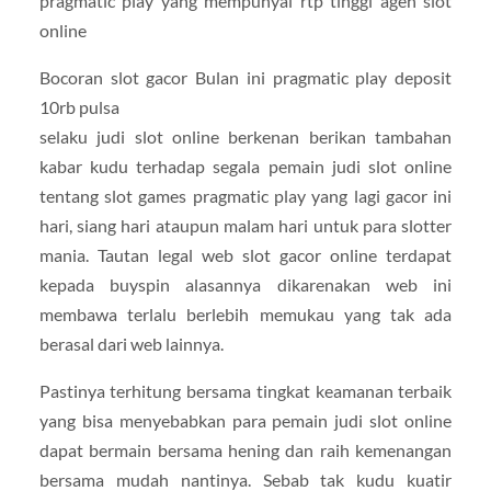
pragmatic play yang mempunyai rtp tinggi agen slot
online
Bocoran slot gacor Bulan ini pragmatic play deposit
10rb pulsa
selaku judi slot online berkenan berikan tambahan
kabar kudu terhadap segala pemain judi slot online
tentang slot games pragmatic play yang lagi gacor ini
hari, siang hari ataupun malam hari untuk para slotter
mania. Tautan legal web slot gacor online terdapat
kepada buyspin alasannya dikarenakan web ini
membawa terlalu berlebih memukau yang tak ada
berasal dari web lainnya.
Pastinya terhitung bersama tingkat keamanan terbaik
yang bisa menyebabkan para pemain judi slot online
dapat bermain bersama hening dan raih kemenangan
bersama mudah nantinya. Sebab tak kudu kuatir