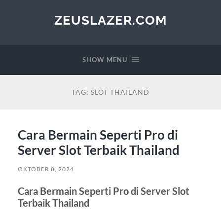
ZEUSLAZER.COM
SHOW MENU
TAG:
SLOT THAILAND
Cara Bermain Seperti Pro di
Server Slot Terbaik Thailand
OKTOBER 8, 2024
Cara Bermain Seperti Pro di Server Slot
Terbaik Thailand