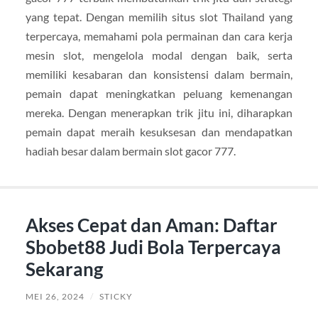
yang tepat. Dengan memilih situs slot Thailand yang
terpercaya, memahami pola permainan dan cara kerja
mesin slot, mengelola modal dengan baik, serta
memiliki kesabaran dan konsistensi dalam bermain,
pemain dapat meningkatkan peluang kemenangan
mereka. Dengan menerapkan trik jitu ini, diharapkan
pemain dapat meraih kesuksesan dan mendapatkan
hadiah besar dalam bermain slot gacor 777.
Akses Cepat dan Aman: Daftar
Sbobet88 Judi Bola Terpercaya
Sekarang
MEI 26, 2024
/
STICKY