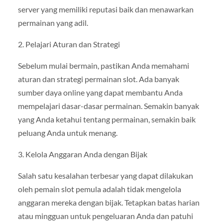
server yang memiliki reputasi baik dan menawarkan
permainan yang adil.
2. Pelajari Aturan dan Strategi
Sebelum mulai bermain, pastikan Anda memahami
aturan dan strategi permainan slot. Ada banyak
sumber daya online yang dapat membantu Anda
mempelajari dasar-dasar permainan. Semakin banyak
yang Anda ketahui tentang permainan, semakin baik
peluang Anda untuk menang.
3. Kelola Anggaran Anda dengan Bijak
Salah satu kesalahan terbesar yang dapat dilakukan
oleh pemain slot pemula adalah tidak mengelola
anggaran mereka dengan bijak. Tetapkan batas harian
atau mingguan untuk pengeluaran Anda dan patuhi