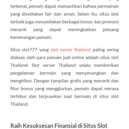
terkenal, pemain dapat memastikan bahwa permainan
yang disediakan fair dan aman. Selain itu, situs slot
terbaik juga menyediakan berbagai bonus dan promosi
menarik yang dapat meningkatkan peluang
kemenangan pemain.
Situs slot777 yang
slot server thailand
paling sering
diakses oleh para pemain judi online adalah situs slot
Thailand. Slot server Thailand selalu memberikan
pengalaman bermain yang menyenangkan dan
menghibur. Dengan tampilan grafis yang menarik dan
fitur bonus yang menggiurkan, pemain dapat merasa
terhibur dan terpuaskan saat bermain di situs slot
Thailand.
Raih Kesuksesan Finansial di Situs Slot