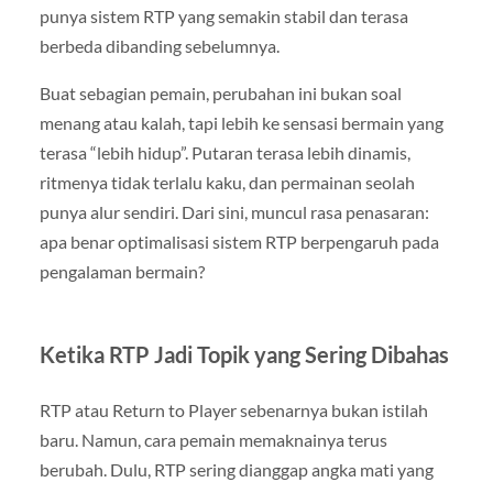
punya sistem RTP yang semakin stabil dan terasa
berbeda dibanding sebelumnya.
Buat sebagian pemain, perubahan ini bukan soal
menang atau kalah, tapi lebih ke sensasi bermain yang
terasa “lebih hidup”. Putaran terasa lebih dinamis,
ritmenya tidak terlalu kaku, dan permainan seolah
punya alur sendiri. Dari sini, muncul rasa penasaran:
apa benar optimalisasi sistem RTP berpengaruh pada
pengalaman bermain?
Ketika RTP Jadi Topik yang Sering Dibahas
RTP atau Return to Player sebenarnya bukan istilah
baru. Namun, cara pemain memaknainya terus
berubah. Dulu, RTP sering dianggap angka mati yang