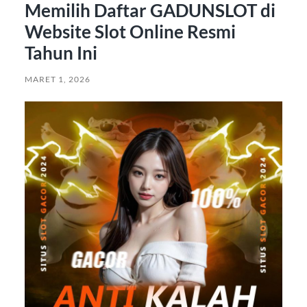
Memilih Daftar GADUNSLOT di
Website Slot Online Resmi
Tahun Ini
MARET 1, 2026