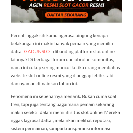
Pernah nggak sih kamu ngerasa bingung kenapa
belakangan ini makin banyak pemain yang memilih
daftar
GADUNSLOT
dibanding platform slot online
lainnya? Di berbagai forum dan obrolan komunitas,
nama ini cukup sering muncul ketika orang membahas
website slot online resmi yang dianggap lebih stabil
dan nyaman dimainkan tahun ini.
Fenomena ini sebenarnya menarik. Bukan cuma soal
tren, tapi juga tentang bagaimana pemain sekarang
makin selektif dalam memilih situs slot online. Mereka
nggak lagi asal daftar, melainkan melihat reputasi,
sistem permainan, sampai transparansi informasi