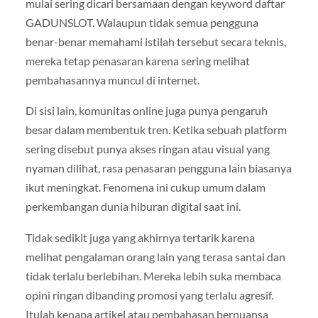
mulai sering dicari bersamaan dengan keyword daftar
GADUNSLOT. Walaupun tidak semua pengguna
benar-benar memahami istilah tersebut secara teknis,
mereka tetap penasaran karena sering melihat
pembahasannya muncul di internet.
Di sisi lain, komunitas online juga punya pengaruh
besar dalam membentuk tren. Ketika sebuah platform
sering disebut punya akses ringan atau visual yang
nyaman dilihat, rasa penasaran pengguna lain biasanya
ikut meningkat. Fenomena ini cukup umum dalam
perkembangan dunia hiburan digital saat ini.
Tidak sedikit juga yang akhirnya tertarik karena
melihat pengalaman orang lain yang terasa santai dan
tidak terlalu berlebihan. Mereka lebih suka membaca
opini ringan dibanding promosi yang terlalu agresif.
Itulah kenapa artikel atau pembahasan bernuansa