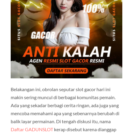
Belakangan ini, obrolan seputar slot gacor hari ini
makin sering muncul di berbagai komunitas pemain.
Ada yang sekadar berbagi cerita ringan, ada juga yang
mencoba memahami apa yang sebenarnya berubah di
balik layar permainan. Di tengah diskusi itu, nama
Daftar GADUNSLOT
kerap disebut karena dianggap