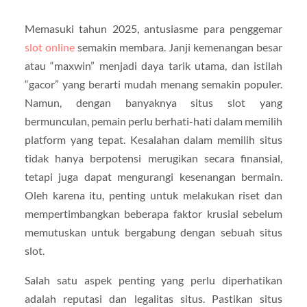
Memasuki tahun 2025, antusiasme para penggemar
slot online
semakin membara. Janji kemenangan besar
atau “maxwin” menjadi daya tarik utama, dan istilah
“gacor” yang berarti mudah menang semakin populer.
Namun, dengan banyaknya situs slot yang
bermunculan, pemain perlu berhati-hati dalam memilih
platform yang tepat. Kesalahan dalam memilih situs
tidak hanya berpotensi merugikan secara finansial,
tetapi juga dapat mengurangi kesenangan bermain.
Oleh karena itu, penting untuk melakukan riset dan
mempertimbangkan beberapa faktor krusial sebelum
memutuskan untuk bergabung dengan sebuah situs
slot.
Salah satu aspek penting yang perlu diperhatikan
adalah reputasi dan legalitas situs. Pastikan situs