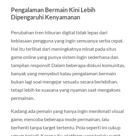
Pengalaman Bermain Kini Lebih
Dipengaruhi Kenyamanan
Perubahan tren hiburan digital tidak lepas dari
kebiasaan pengguna yang ingin semuanya serba cepat.
Hal itu terlihat dari meningkatnya minat pada situs
game online yang punya sistem login sederhana dan
tampilan responsif. Dalam beberapa diskusi komunitas,
banyak yang menyebut kalau pengalaman bermain
bukan lagi soal mengejar sesuatu secara berlebihan,
tetapi lebih ke suasana yang nyaman saat mengakses
permainan.
Kadang ada pemain yang hanya ingin menikmati visual
game, mencoba beberapa mode permainan, lalu
berhenti tanpa target tertentu. Pola seperti ini cukup
umum terjadi. Karena itu, platform yang terlalu rumit