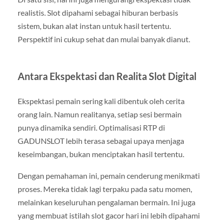
realistis. Slot dipahami sebagai hiburan berbasis
sistem, bukan alat instan untuk hasil tertentu.
Perspektif ini cukup sehat dan mulai banyak dianut.
Antara Ekspektasi dan Realita Slot Digital
Ekspektasi pemain sering kali dibentuk oleh cerita
orang lain. Namun realitanya, setiap sesi bermain
punya dinamika sendiri. Optimalisasi RTP di
GADUNSLOT lebih terasa sebagai upaya menjaga
keseimbangan, bukan menciptakan hasil tertentu.
Dengan pemahaman ini, pemain cenderung menikmati
proses. Mereka tidak lagi terpaku pada satu momen,
melainkan keseluruhan pengalaman bermain. Ini juga
yang membuat istilah slot gacor hari ini lebih dipahami