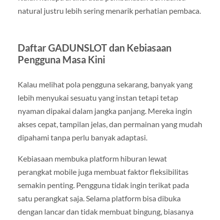
natural justru lebih sering menarik perhatian pembaca.
Daftar GADUNSLOT dan Kebiasaan
Pengguna Masa Kini
Kalau melihat pola pengguna sekarang, banyak yang
lebih menyukai sesuatu yang instan tetapi tetap
nyaman dipakai dalam jangka panjang. Mereka ingin
akses cepat, tampilan jelas, dan permainan yang mudah
dipahami tanpa perlu banyak adaptasi.
Kebiasaan membuka platform hiburan lewat
perangkat mobile juga membuat faktor fleksibilitas
semakin penting. Pengguna tidak ingin terikat pada
satu perangkat saja. Selama platform bisa dibuka
dengan lancar dan tidak membuat bingung, biasanya