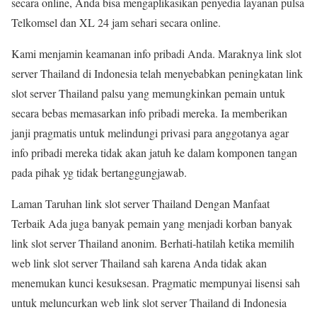
secara online, Anda bisa mengaplikasikan penyedia layanan pulsa
Telkomsel dan XL 24 jam sehari secara online.
Kami menjamin keamanan info pribadi Anda. Maraknya link slot
server Thailand di Indonesia telah menyebabkan peningkatan link
slot server Thailand palsu yang memungkinkan pemain untuk
secara bebas memasarkan info pribadi mereka. Ia memberikan
janji pragmatis untuk melindungi privasi para anggotanya agar
info pribadi mereka tidak akan jatuh ke dalam komponen tangan
pada pihak yg tidak bertanggungjawab.
Laman Taruhan link slot server Thailand Dengan Manfaat
Terbaik Ada juga banyak pemain yang menjadi korban banyak
link slot server Thailand anonim. Berhati-hatilah ketika memilih
web link slot server Thailand sah karena Anda tidak akan
menemukan kunci kesuksesan. Pragmatic mempunyai lisensi sah
untuk meluncurkan web link slot server Thailand di Indonesia