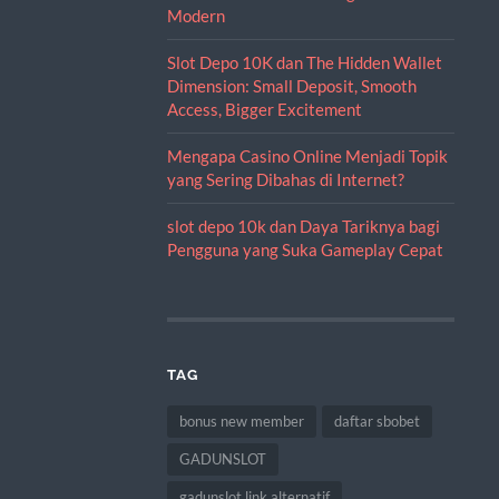
Modern
Slot Depo 10K dan The Hidden Wallet
Dimension: Small Deposit, Smooth
Access, Bigger Excitement
Mengapa Casino Online Menjadi Topik
yang Sering Dibahas di Internet?
slot depo 10k dan Daya Tariknya bagi
Pengguna yang Suka Gameplay Cepat
TAG
bonus new member
daftar sbobet
GADUNSLOT
gadunslot link alternatif