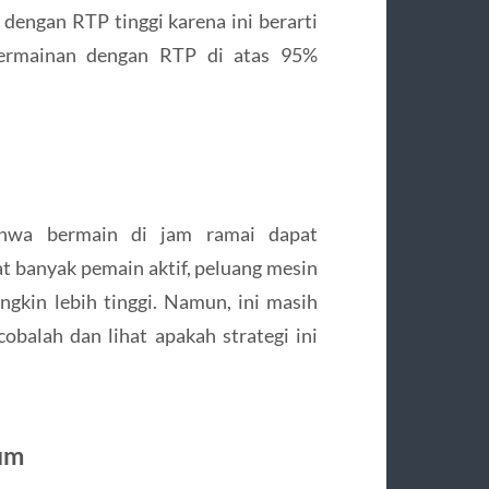
 dengan RTP tinggi karena ini berarti
Permainan dengan RTP di atas 95%
hwa bermain di jam ramai dapat
 banyak pemain aktif, peluang mesin
kin lebih tinggi. Namun, ini masih
obalah dan lihat apakah strategi ini
um