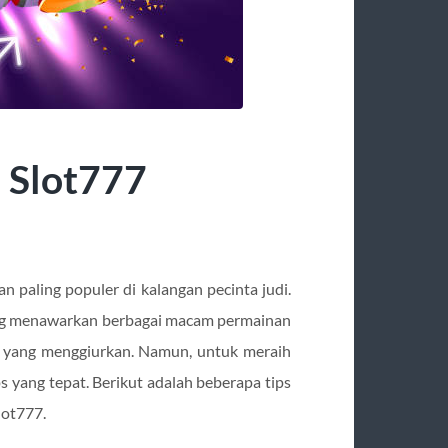
 Slot777
n paling populer di kalangan pecinta judi.
yang menawarkan berbagai macam permainan
 yang menggiurkan. Namun, untuk meraih
 yang tepat. Berikut adalah beberapa tips
lot777.