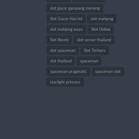
slot gacor gampang menang
Slot Gacor Hari ini
slot mahjong
slot mahjong ways
Slot Online
Slot Resmi
slot server thailand
slot spaceman
Slot Terbaru
slot thailand
spaceman
spaceman pragmatic
spaceman slot
starlight princess