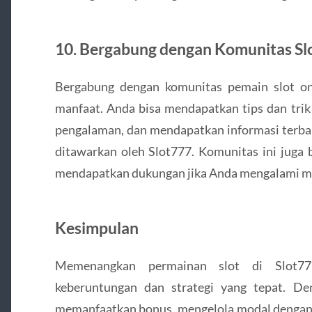
10. Bergabung dengan Komunitas Slo
Bergabung dengan komunitas pemain slot o
manfaat. Anda bisa mendapatkan tips dan trik
pengalaman, dan mendapatkan informasi terba
ditawarkan oleh Slot777. Komunitas ini juga 
mendapatkan dukungan jika Anda mengalami mas
Kesimpulan
Memenangkan permainan slot di Slot77
keberuntungan dan strategi yang tepat. D
memanfaatkan bonus, mengelola modal dengan bi