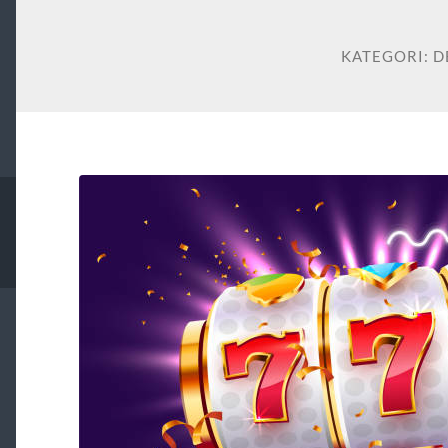
KATEGORI:
D