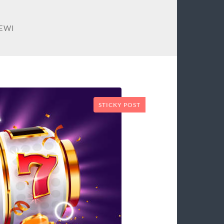
EWI
STICKY POST