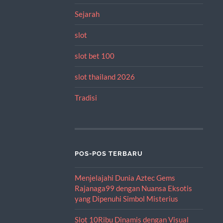
Sejarah
slot
slot bet 100
slot thailand 2026
Tradisi
POS-POS TERBARU
Menjelajahi Dunia Aztec Gems
Rajanaga99 dengan Nuansa Eksotis
yang Dipenuhi Simbol Misterius
Slot 10Ribu Dinamis dengan Visual