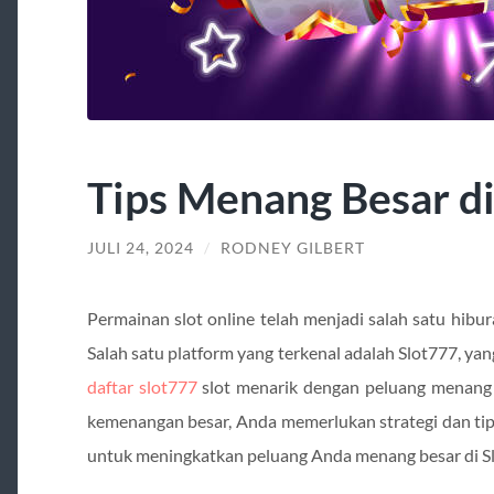
Tips Menang Besar di
JULI 24, 2024
/
RODNEY GILBERT
Permainan slot online telah menjadi salah satu hibura
Salah satu platform yang terkenal adalah Slot777, 
daftar slot777
slot menarik dengan peluang menang
kemenangan besar, Anda memerlukan strategi dan tips
untuk meningkatkan peluang Anda menang besar di S