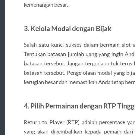
kemenangan besar.
3. Kelola Modal dengan Bijak
Salah satu kunci sukses dalam bermain slot 
Tentukan batasan jumlah uang yang ingin And
batasan tersebut. Jangan tergoda untuk terus
batasan tersebut. Pengelolaan modal yang bi
kerugian besar dan memastikan Anda tetap ber
4. Pilih Permainan dengan RTP Tingg
Return to Player (RTP) adalah persentase y
yang akan dikembalikan kepada pemain dari