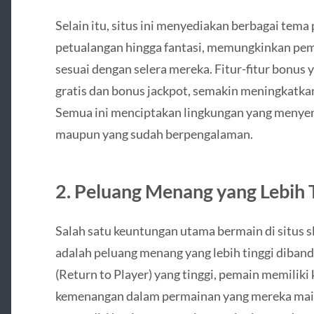
Selain itu, situs ini menyediakan berbagai tema
petualangan hingga fantasi, memungkinkan pe
sesuai dengan selera mereka. Fitur-fitur bonus 
gratis dan bonus jackpot, semakin meningkatka
Semua ini menciptakan lingkungan yang menyen
maupun yang sudah berpengalaman.
2. Peluang Menang yang Lebih 
Salah satu keuntungan utama bermain di situs s
adalah peluang menang yang lebih tinggi diband
(Return to Player) yang tinggi, pemain memilik
kemenangan dalam permainan yang mereka maink