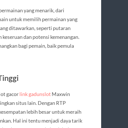
 permainan yang menarik, dari
main untuk memilih permainan yang
yang ditawarkan, seperti putaran
n keseruan dan potensi kemenangan.
angkan bagi pemain, baik pemula
Tinggi
lot gacor
link gadunslot
Maxwin
ingkan situs lain. Dengan RTP
i kesempatan lebih besar untuk meraih
an. Hal ini tentu menjadi daya tarik