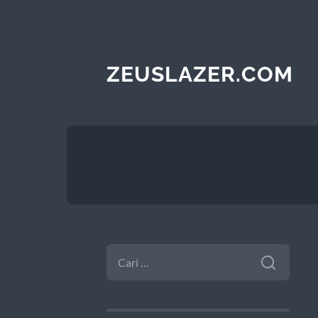
ZEUSLAZER.COM
CARI
UNTUK: