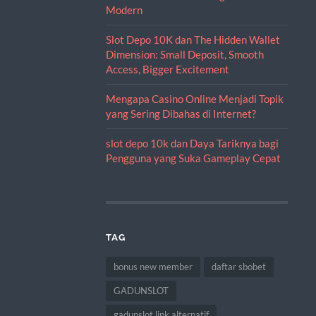
Modern
Slot Depo 10K dan The Hidden Wallet
Dimension: Small Deposit, Smooth
Access, Bigger Excitement
Mengapa Casino Online Menjadi Topik
yang Sering Dibahas di Internet?
slot depo 10k dan Daya Tariknya bagi
Pengguna yang Suka Gameplay Cepat
TAG
bonus new member
daftar sbobet
GADUNSLOT
gadunslot link alternatif