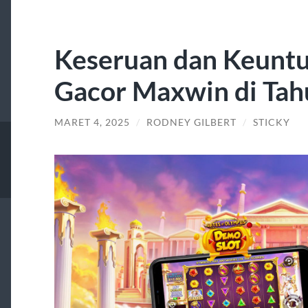
Keseruan dan Keuntu
Gacor Maxwin di Ta
MARET 4, 2025
/
RODNEY GILBERT
/
STICKY