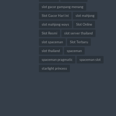
slot gacor gampang menang
Slot Gacor Hari ini
slot mahjong
slot mahjong ways
Slot Online
Slot Resmi
slot server thailand
slot spaceman
Slot Terbaru
slot thailand
spaceman
spaceman pragmatic
spaceman slot
starlight princess