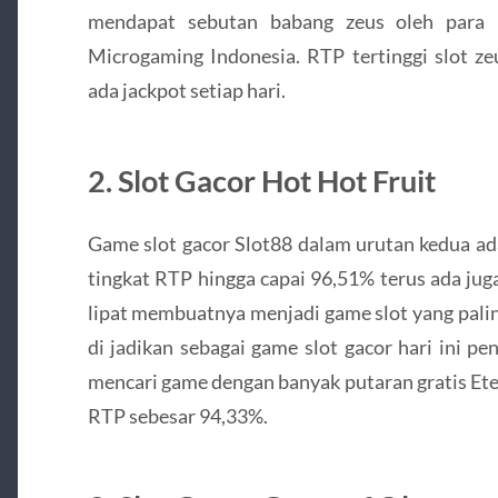
mendapat sebutan babang zeus oleh para 
Microgaming Indonesia. RTP tertinggi slot z
ada jackpot setiap hari.
2. Slot Gacor Hot Hot Fruit
Game slot gacor Slot88 dalam urutan kedua ada
tingkat RTP hingga capai 96,51% terus ada
lipat membuatnya menjadi game slot yang paling
di jadikan sebagai game slot gacor hari ini p
mencari game dengan banyak putaran gratis Eter
RTP sebesar 94,33%.