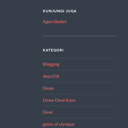
KUNJUNGI JUGA
Agen Sbobet
KATEGORI
Blogging
depo10k
Dewa
Dewa-Dewi Kuno
Dewi
gates of olympus