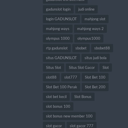
gadunslot login
judi online
login GADUNSLOT
mahjong slot
mahjong ways
mahjong ways 2
olympus 1000
olympus1000
rtp gadunslot
sbobet
sbobet88
situs GADUNSLOT
situs judi bola
Situs Slot
Situs Slot Gacor
Slot
slot88
slot777
Slot Bet 100
Slot Bet 100 Perak
Slot Bet 200
slot bet kecil
Slot Bonus
slot bonus 100
slot bonus new member 100
slot gacor
slot gacor 777