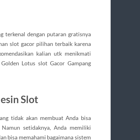
g terkenal dengan putaran gratisnya
n slot gacor pilihan terbaik karena
komendasikan kalian utk menikmati
t Golden Lotus slot Gacor Gampang
sin Slot
ang tidak akan membuat Anda bisa
Namun setidaknya, Anda memiliki
 dan bisa memahami bagaimana sistem