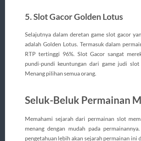
5. Slot Gacor Golden Lotus
Selajutnya dalam deretan game slot gacor yan
adalah Golden Lotus. Termasuk dalam permaina
RTP tertinggi 96%. Slot Gacor sangat mere
pundi-pundi keuntungan dari game judi slo
Menang pilihan semua orang.
Seluk-Beluk Permainan Me
Memahami sejarah dari permainan slot mem
menang dengan mudah pada permainannya. 
pengetahuan lebih akan sejarah permainan ini