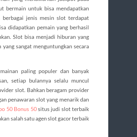
kut bermain untuk bisa mendapatkan
 berbagai jenis mesin slot terdapat
sa didapatkan pemain yang berhasil
kan. Slot bisa menjadi hiburan yang
an yang sangat menguntungkan secara
rmainan paling populer dan banyak
san, setiap bulannya selalu muncul
ovider slot. Bahkan beragam provider
gan penawaran slot yang menarik dan
po 50 Bonus 50
situs judi slot terbaik
kan salah satu agen slot gacor terbaik