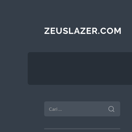
ZEUSLAZER.COM
CARI
UNTUK: