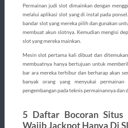
Permainan judi slot dimainkan dengan meng
melalui aplikasi slot yang di instal pada ponse
bandar slot yang mereka pilih dan gunakan unt
membuat akun slotnya. Kemudian mengisi dep
slot yang mereka mainkan.
Mesin slot pertama kali dibuat dan ditemukan 
membuatnya hanya bertujuan untuk memberik
bar ara mereka terhibur dan berharap akan se
banyak orang yang menyukai permainan i
pengembangan pada teknis permainannya dan d
5 Daftar Bocoran Situs 
Wajib Jackpot Hanya Di S