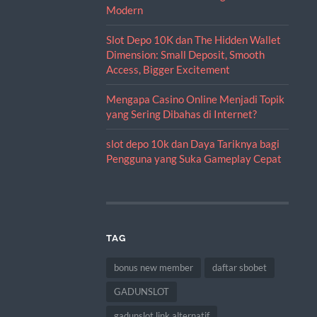
Modern
Slot Depo 10K dan The Hidden Wallet
Dimension: Small Deposit, Smooth
Access, Bigger Excitement
Mengapa Casino Online Menjadi Topik
yang Sering Dibahas di Internet?
slot depo 10k dan Daya Tariknya bagi
Pengguna yang Suka Gameplay Cepat
TAG
bonus new member
daftar sbobet
GADUNSLOT
gadunslot link alternatif