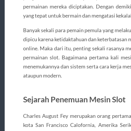
permainan mereka diciptakan. Dengan demik
yang tepat untuk bermain dan mengatasi kekalah
Banyak sekali para pemain pemula yang melakuk
dipicu karena ketidaktahuan dan keterbatasan 
online. Maka dari itu, penting sekali rasanya 
permainan slot. Bagaimana pertama kali mesi
menemukannya dan sistem serta cara kerja mesi
ataupun modern.
Sejarah Penemuan Mesin Slot
Charles August Fey merupakan orang pertam
kota San Francisco Calofornia, Amerika Ser