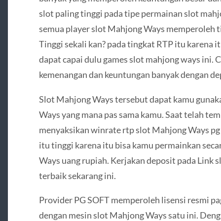
slot paling tinggi pada tipe permainan slot mahj
semua player slot Mahjong Ways memperoleh ti
Tinggi sekali kan? pada tingkat RTP itu karena 
dapat capai dulu games slot mahjong ways ini
kemenangan dan keuntungan banyak dengan depos
Slot Mahjong Ways tersebut dapat kamu gunaka
Ways yang mana pas sama kamu. Saat telah tem
menyaksikan winrate rtp slot Mahjong Ways pg so
itu tinggi karena itu bisa kamu permainkan sec
Ways uang rupiah. Kerjakan deposit pada Link 
terbaik sekarang ini.
Provider PG SOFT memperoleh lisensi resmi pag
dengan mesin slot Mahjong Ways satu ini. Den