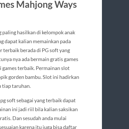
Games Mahjong Ways
 paling hasilkan di kelompok anak
ng dapat kalian memainkan pada
 terbaik berada di PG soft yang
atunya nya ada bermain gratis games
 games terbaik. Permainan slot
k gorden bambu. Slot ini hadirkan
 tiap taruhan.
g soft sebagai yang terbaik dapat
nan ini jadi riil bila kalian saksikan
ratis. Dan sesudah anda mulai
suaian karena itu juga bisa daftar