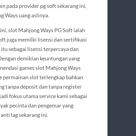
 pada provider pg soft sekarang ini,
g Ways uang aslinya.
ini, slot Mahjong Ways PG Soft ialah
ft juga memilki lisensi dan sertifikasi
tu sebagai lisensi terpercaya dan
 Dengan demikian keuntungan yang
komendasi games slot Mahjong Ways
re permainan slot terlengkap bahkan
ng tanpa deposit dan tanpa register
adi fokus utama service kami sebagai
nyak pecinta dan pengemar yang
nti lag sekarang ini.