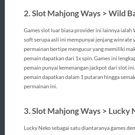
2. Slot Mahjong Ways > Wild B
Games slot luar biasa provider ini lainnya iala
soft serupa asli ini mempunyai jenjang winrate 
permainan bertipe mengucur yang memiliki mak
pemain dapatkan dari 1x spin. Games ini lengka
pemain punyai kemenangan jackpot dari slot ini
pemain dapatkan dalam 1 putaran hingga semaki
permainan ini.
3. Slot Mahjong Ways > Lucky 
Lucky Neko sebagai satu diantaranya games d