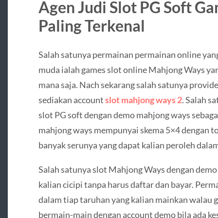
Agen Judi Slot PG Soft 
Paling Terkenal
Salah satunya permainan permainan online yang
muda ialah games slot online Mahjong Ways ya
mana saja. Nach sekarang salah satunya provider
sediakan account
slot mahjong ways 2
. Salah s
slot PG soft dengan demo mahjong ways sebagai
mahjong ways mempunyai skema 5×4 dengan topi
banyak serunya yang dapat kalian peroleh dalam
Salah satunya slot Mahjong Ways dengan demo p
kalian cicipi tanpa harus daftar dan bayar. Permai
dalam tiap taruhan yang kalian mainkan walau g
bermain-main dengan account demo bila ada kese