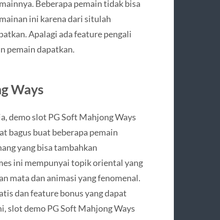
emainnya. Beberapa pemain tidak bisa
ainan ini karena dari situlah
atkan. Apalagi ada feature pengali
an pemain dapatkan.
ng Ways
ia, demo slot PG Soft Mahjong Ways
gat bagus buat beberapa pemain
nang yang bisa tambahkan
es ini mempunyai topik oriental yang
n mata dan animasi yang fenomenal.
atis dan feature bonus yang dapat
ni, slot demo PG Soft Mahjong Ways