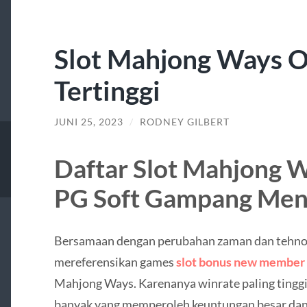
Slot Mahjong Ways O
Tertinggi
JUNI 25, 2023
/
RODNEY GILBERT
Daftar Slot Mahjong 
PG Soft Gampang Men
Bersamaan dengan perubahan zaman dan tehnolo
mereferensikan games
slot bonus new member 
Mahjong Ways. Karenanya winrate paling tinggi d
banyak yang memperoleh keuntungan besar dan