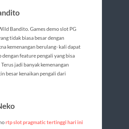
andito
h Wild Bandito. Games demo slot PG
yang tidak biasa besar dengan
na kemenangan berulang- kali dapat
p dengan feature pengali yang bisa
. Terus jadi banyak kemenangan
n besar kenaikan pengali dari
Neko
emo
rtp slot pragmatic tertinggi hari ini