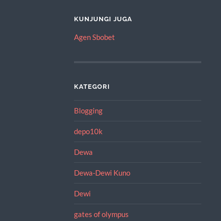
KUNJUNGI JUGA
Agen Sbobet
KATEGORI
Blogging
depo10k
Dewa
Dewa-Dewi Kuno
Dewi
gates of olympus