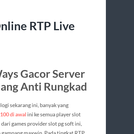
nline RTP Live
Ways Gacor Server
ang Anti Rungkad
gi sekarang ini, banyak yang
100 di awal
ini ke semua player slot
ari games provider slot pg soft ini,
 gampang maxwin. Pada tingkat RTP