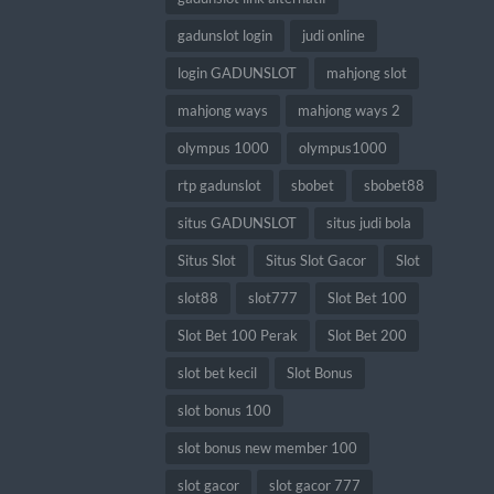
gadunslot login
judi online
login GADUNSLOT
mahjong slot
mahjong ways
mahjong ways 2
olympus 1000
olympus1000
rtp gadunslot
sbobet
sbobet88
situs GADUNSLOT
situs judi bola
Situs Slot
Situs Slot Gacor
Slot
slot88
slot777
Slot Bet 100
Slot Bet 100 Perak
Slot Bet 200
slot bet kecil
Slot Bonus
slot bonus 100
slot bonus new member 100
slot gacor
slot gacor 777