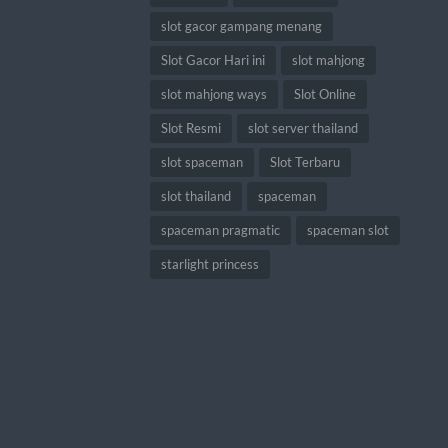
slot gacor gampang menang
Slot Gacor Hari ini
slot mahjong
slot mahjong ways
Slot Online
Slot Resmi
slot server thailand
slot spaceman
Slot Terbaru
slot thailand
spaceman
spaceman pragmatic
spaceman slot
starlight princess