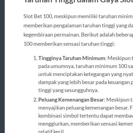
Slot Bet 100, meskipun memiliki taruhan minim
memberikan pengalaman taruhan tinggi yang d
kegembiraan permainan. Berikut adalah bebera
100 memberikan sensasi taruhan tinggi:
Tingginya Taruhan Minimum
: Meskipun 
pada umumnya, taruhan minimum 100 satu
untuk menciptakan ketegangan yang nyat
dampak yang lebih besar pada keuangan
tinggi yang sesungguhnya.
Peluang Kemenangan Besar
: Meskipun t
menyajikan peluang kemenangan besar. Fit
kombinasi simbol tertentu dapat memb
menggiurkan, memberikan sensasi kemen
relatif kecil.