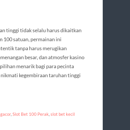
 tinggi tidak selalu harus dikaitkan
 100 satuan, permainan ini
tentik tanpa harus merugikan
emenangan besar, dan atmosfer kasino
ilihan menarik bagi para pecinta
n nikmati kegembiraan taruhan tinggi
 gacor
,
Slot Bet 100 Perak
,
slot bet kecil