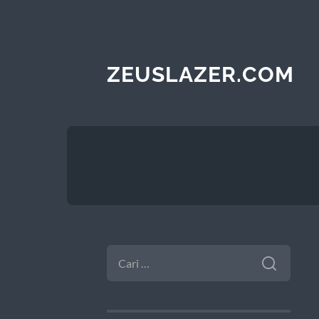
ZEUSLAZER.COM
CARI
UNTUK: