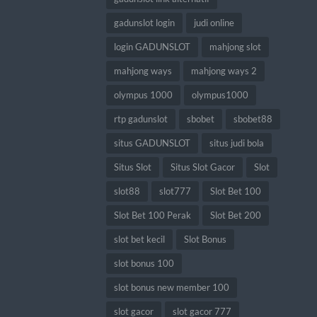
gadunslot login
judi online
login GADUNSLOT
mahjong slot
mahjong ways
mahjong ways 2
olympus 1000
olympus1000
rtp gadunslot
sbobet
sbobet88
situs GADUNSLOT
situs judi bola
Situs Slot
Situs Slot Gacor
Slot
slot88
slot777
Slot Bet 100
Slot Bet 100 Perak
Slot Bet 200
slot bet kecil
Slot Bonus
slot bonus 100
slot bonus new member 100
slot gacor
slot gacor 777