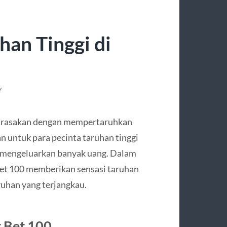
han Tinggi di
Y
a dirasakan dengan mempertaruhkan
n untuk para pecinta taruhan tinggi
s mengeluarkan banyak uang. Dalam
 Bet 100 memberikan sensasi taruhan
ruhan yang terjangkau.
t Bet 100