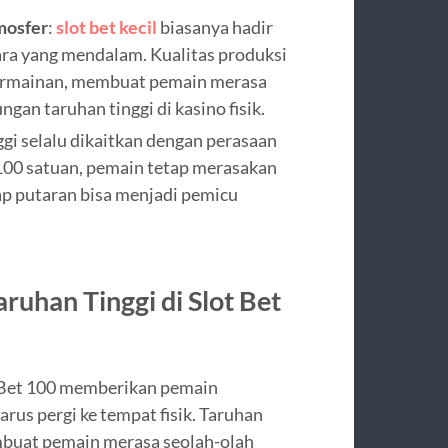
mosfer
:
slot bet kecil
biasanya hadir
ara yang mendalam. Kualitas produksi
permainan, membuat pemain merasa
gan taruhan tinggi di kasino fisik.
ggi selalu dikaitkan dengan perasaan
 100 satuan, pemain tetap merasakan
ap putaran bisa menjadi pemicu
uhan Tinggi di Slot Bet
t Bet 100 memberikan pemain
rus pergi ke tempat fisik. Taruhan
mbuat pemain merasa seolah-olah