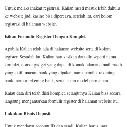
Untuk melaksanakan registrasi, Kalian mesti masuk lebih dahulu
ke website judi kasino bisa dipercaya. setelah itu, cari kolom
registrasi di halaman website.
Isikan Formulir Register Dengan Komplet
Apabila Kalian telah ada di halaman website serta di kolom
register. Sesudah itu, Kalian harus isikan data diri seperti nama
komplet, nomor gadget yang dapat di kontak, alamat e mail masih
yang aktif, macam bank yang dipakai, nama pemilik rekening
bank, nomor rekening bank, serta isikan model permainan.
Kalau data diri telah diisi komplet, selanjutnya Kalian bisa secara
langsung mengantarkan formulir register di halaman website itu.
Lakukan Bisnis Deposit
Untuk mendapat account ID dan sandi, Kalian harus juga