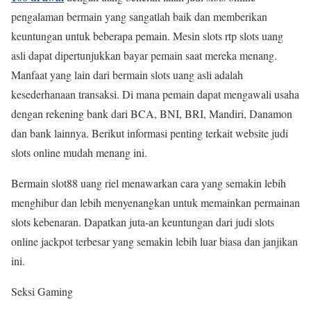
pengalaman bermain yang sangatlah baik dan memberikan
keuntungan untuk beberapa pemain. Mesin slots rtp slots uang
asli dapat dipertunjukkan bayar pemain saat mereka menang.
Manfaat yang lain dari bermain slots uang asli adalah
kesederhanaan transaksi. Di mana pemain dapat mengawali usaha
dengan rekening bank dari BCA, BNI, BRI, Mandiri, Danamon
dan bank lainnya. Berikut informasi penting terkait website judi
slots online mudah menang ini.
Bermain slot88 uang riel menawarkan cara yang semakin lebih
menghibur dan lebih menyenangkan untuk memainkan permainan
slots kebenaran. Dapatkan juta-an keuntungan dari judi slots
online jackpot terbesar yang semakin lebih luar biasa dan janjikan
ini.
Seksi Gaming