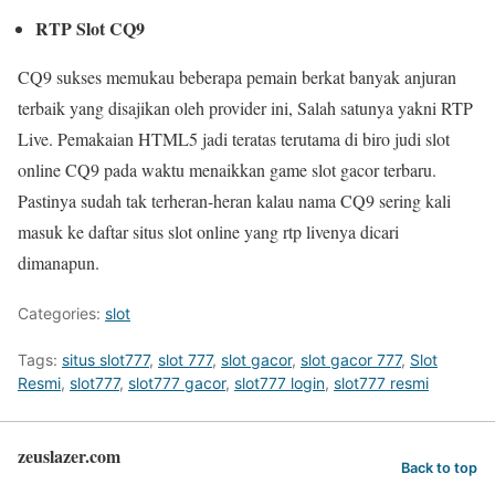
RTP Slot CQ9
CQ9 sukses memukau beberapa pemain berkat banyak anjuran
terbaik yang disajikan oleh provider ini, Salah satunya yakni RTP
Live. Pemakaian HTML5 jadi teratas terutama di biro judi slot
online CQ9 pada waktu menaikkan game slot gacor terbaru.
Pastinya sudah tak terheran-heran kalau nama CQ9 sering kali
masuk ke daftar situs slot online yang rtp livenya dicari
dimanapun.
Categories:
slot
Tags:
situs slot777
,
slot 777
,
slot gacor
,
slot gacor 777
,
Slot
Resmi
,
slot777
,
slot777 gacor
,
slot777 login
,
slot777 resmi
zeuslazer.com
Back to top