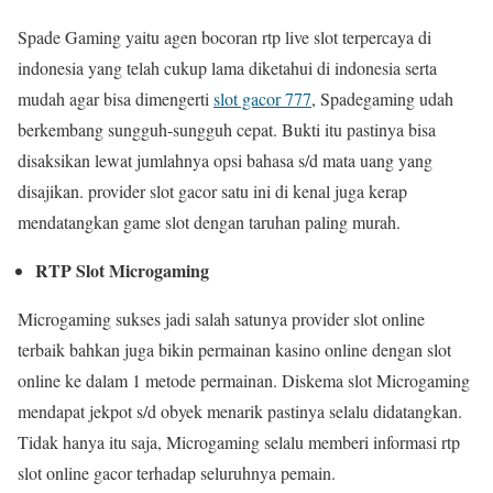
Spade Gaming yaitu agen bocoran rtp live slot terpercaya di
indonesia yang telah cukup lama diketahui di indonesia serta
mudah agar bisa dimengerti
slot gacor 777
, Spadegaming udah
berkembang sungguh-sungguh cepat. Bukti itu pastinya bisa
disaksikan lewat jumlahnya opsi bahasa s/d mata uang yang
disajikan. provider slot gacor satu ini di kenal juga kerap
mendatangkan game slot dengan taruhan paling murah.
RTP Slot Microgaming
Microgaming sukses jadi salah satunya provider slot online
terbaik bahkan juga bikin permainan kasino online dengan slot
online ke dalam 1 metode permainan. Diskema slot Microgaming
mendapat jekpot s/d obyek menarik pastinya selalu didatangkan.
Tidak hanya itu saja, Microgaming selalu memberi informasi rtp
slot online gacor terhadap seluruhnya pemain.