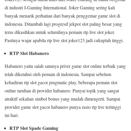
di industri I-Gaming International. Joker Gaming sering kali
banyak menarik perhatian dari banyak penggemar game slot di
indonesia. Ditambah lagi progresif jekpot slot paling besar yang
terus dikasihkan untuk seluruhnya pemain rtp live slot joker.
Pastinya wajar apabila rtp live slot joker123 jadi cukuplah tinggi.
RTP Slot Habanero
Habanero yaitu salah satunya priver game slot online terbaik yang
telah diketahui oleh pemain di indonesia. Sampai sebelum
kehadiran rtp slot gacor pragmatic play, beberapa pemain slot
online taruhan di provider habanero. Punyai topik yang sangat
atraktif sekalian simbol bonus yang mudah dimengerti. Sampai
provider game slot gacor habanero punya rasio rtp live tertinggi
ini hari.
RTP Slot Spade Gaming