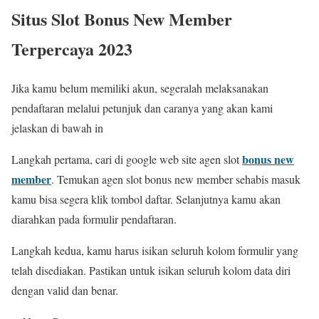
Situs Slot Bonus New Member
Terpercaya 2023
Jika kamu belum memiliki akun, segeralah melaksanakan
pendaftaran melalui petunjuk dan caranya yang akan kami
jelaskan di bawah in
bonus new
Langkah pertama, cari di google web site agen slot
member
. Temukan agen slot bonus new member sehabis masuk
kamu bisa segera klik tombol daftar. Selanjutnya kamu akan
diarahkan pada formulir pendaftaran.
Langkah kedua, kamu harus isikan seluruh kolom formulir yang
telah disediakan. Pastikan untuk isikan seluruh kolom data diri
dengan valid dan benar.