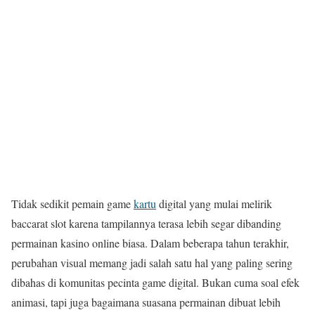
Tidak sedikit pemain game
kartu
digital yang mulai melirik
baccarat slot karena tampilannya terasa lebih segar dibanding
permainan kasino online biasa. Dalam beberapa tahun terakhir,
perubahan visual memang jadi salah satu hal yang paling sering
dibahas di komunitas pecinta game digital. Bukan cuma soal efek
animasi, tapi juga bagaimana suasana permainan dibuat lebih