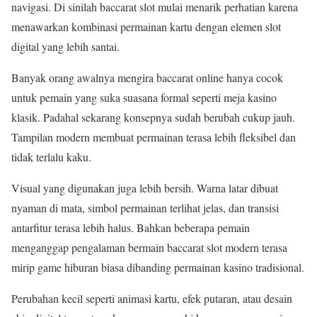
navigasi. Di sinilah baccarat slot mulai menarik perhatian karena
menawarkan kombinasi permainan kartu dengan elemen slot
digital yang lebih santai.
Banyak orang awalnya mengira baccarat online hanya cocok
untuk pemain yang suka suasana formal seperti meja kasino
klasik. Padahal sekarang konsepnya sudah berubah cukup jauh.
Tampilan modern membuat permainan terasa lebih fleksibel dan
tidak terlalu kaku.
Visual yang digunakan juga lebih bersih. Warna latar dibuat
nyaman di mata, simbol permainan terlihat jelas, dan transisi
antarfitur terasa lebih halus. Bahkan beberapa pemain
menganggap pengalaman bermain baccarat slot modern terasa
mirip game hiburan biasa dibanding permainan kasino tradisional.
Perubahan kecil seperti animasi kartu, efek putaran, atau desain