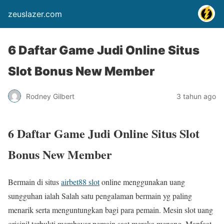
zeuslazer.com
6 Daftar Game Judi Online Situs
Slot Bonus New Member
Rodney Gilbert
3 tahun ago
6 Daftar Game Judi Online Situs Slot
Bonus New Member
Bermain di situs
airbet88 slot
online menggunakan uang
sungguhan ialah Salah satu pengalaman bermain yg paling
menarik serta menguntungkan bagi para pemain. Mesin slot uang
orisinil terbukti membayar pemain saat mereka menang. Manfaat