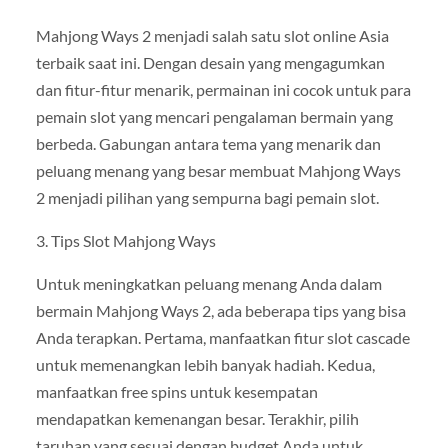
Mahjong Ways 2 menjadi salah satu slot online Asia
terbaik saat ini. Dengan desain yang mengagumkan
dan fitur-fitur menarik, permainan ini cocok untuk para
pemain slot yang mencari pengalaman bermain yang
berbeda. Gabungan antara tema yang menarik dan
peluang menang yang besar membuat Mahjong Ways
2 menjadi pilihan yang sempurna bagi pemain slot.
3. Tips Slot Mahjong Ways
Untuk meningkatkan peluang menang Anda dalam
bermain Mahjong Ways 2, ada beberapa tips yang bisa
Anda terapkan. Pertama, manfaatkan fitur slot cascade
untuk memenangkan lebih banyak hadiah. Kedua,
manfaatkan free spins untuk kesempatan
mendapatkan kemenangan besar. Terakhir, pilih
taruhan yang sesuai dengan budget Anda untuk