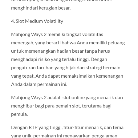
menghindari kerugian besar.
4. Slot Medium Volatility
Mahjong Ways 2 memiliki tingkat volatilitas
menengah, yang berarti bahwa Anda memiliki peluang
untuk memenangkan hadiah besar tanpa harus
menghadapi risiko yang terlalu tinggi. Dengan
pengaturan taruhan yang bijak dan strategi bermain
yang tepat, Anda dapat memaksimalkan kemenangan
Anda dalam permainan ini.
Mahjong Ways 2 adalah slot online yang menarik dan
menghibur bagi para pemain slot, terutama bagi
pemula.
Dengan RTP yang tinggi, fitur-fitur menarik, dan tema
yang unik, permainan ini menawarkan pengalaman