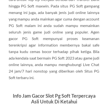
hingga PG Soft maxwin. Pada situs PG Soft gampang
menang ini juga, ada banyak jenis judi online lainnya
yang mampu anda mainkan agar cuma dengan account
PG Soft malam ini anda sudah mampu memainkan
seluruh jenis game judi online yang populer. Agen
gacor PG Soft mempunyai proses keamanan
terenkripsi agar information membernya bakal safe
tanpa kudu cemas bocor terhadap pihak ketiga. Bila
ada kendala saat bermain PG Soft 2023 atau game judi
online lainnya, anda mampu menghubungi Live Chat
24 jam/7 hari nonstop yang diberikan oleh Situs PG
Soft terbaru ini.
Info Jam Gacor Slot Pg Soft Terpercaya
Asli Untuk Di Ketahui