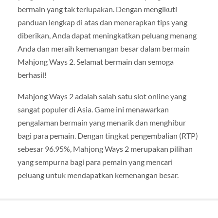
bermain yang tak terlupakan. Dengan mengikuti
panduan lengkap di atas dan menerapkan tips yang
diberikan, Anda dapat meningkatkan peluang menang
Anda dan meraih kemenangan besar dalam bermain
Mahjong Ways 2. Selamat bermain dan semoga
berhasil!
Mahjong Ways 2 adalah salah satu slot online yang
sangat populer di Asia. Game ini menawarkan
pengalaman bermain yang menarik dan menghibur
bagi para pemain. Dengan tingkat pengembalian (RTP)
sebesar 96.95%, Mahjong Ways 2 merupakan pilihan
yang sempurna bagi para pemain yang mencari
peluang untuk mendapatkan kemenangan besar.