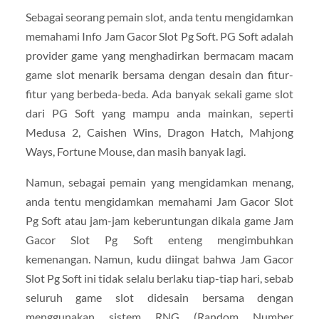
Sebagai seorang pemain slot, anda tentu mengidamkan
memahami Info Jam Gacor Slot Pg Soft. PG Soft adalah
provider game yang menghadirkan bermacam macam
game slot menarik bersama dengan desain dan fitur-
fitur yang berbeda-beda. Ada banyak sekali game slot
dari PG Soft yang mampu anda mainkan, seperti
Medusa 2, Caishen Wins, Dragon Hatch, Mahjong
Ways, Fortune Mouse, dan masih banyak lagi.
Namun, sebagai pemain yang mengidamkan menang,
anda tentu mengidamkan memahami Jam Gacor Slot
Pg Soft atau jam-jam keberuntungan dikala game Jam
Gacor Slot Pg Soft enteng mengimbuhkan
kemenangan. Namun, kudu diingat bahwa Jam Gacor
Slot Pg Soft ini tidak selalu berlaku tiap-tiap hari, sebab
seluruh game slot didesain bersama dengan
menggunakan sistem RNG (Random Number