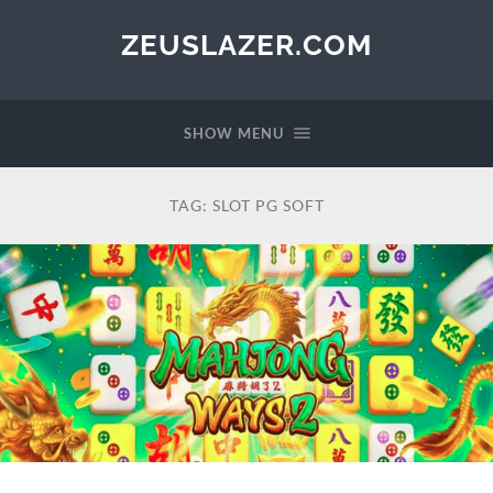
ZEUSLAZER.COM
SHOW MENU
TAG:
SLOT PG SOFT