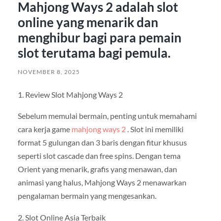
Mahjong Ways 2 adalah slot
online yang menarik dan
menghibur bagi para pemain
slot terutama bagi pemula.
NOVEMBER 8, 2025
1. Review Slot Mahjong Ways 2
Sebelum memulai bermain, penting untuk memahami
cara kerja game
mahjong ways 2
. Slot ini memiliki
format 5 gulungan dan 3 baris dengan fitur khusus
seperti slot cascade dan free spins. Dengan tema
Orient yang menarik, grafis yang menawan, dan
animasi yang halus, Mahjong Ways 2 menawarkan
pengalaman bermain yang mengesankan.
2. Slot Online Asia Terbaik