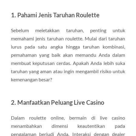
1. Pahami Jenis Taruhan Roulette
Sebelum meletakkan taruhan, penting untuk
memahami jenis taruhan roulette. Mulai dari taruhan
lurus pada satu angka hingga taruhan kombinasi,
pemahaman yang baik akan memandu Anda dalam
membuat keputusan cerdas. Apakah Anda lebih suka
taruhan yang aman atau ingin mengambil risiko untuk
kemenangan besar?
2. Manfaatkan Peluang Live Casino
Dalam roulette online, bermain di live casino
menambahkan dimensi keautentikan pada
pengalaman berjudi Anda. Interaksi dengan dealer