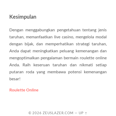
Kesimpulan
Dengan menggabungkan pengetahuan tentang jenis
taruhan, memanfaatkan live casino, mengelola modal
dengan bijak, dan memperhatikan strategi taruhan,
Anda dapat meningkatkan peluang kemenangan dan
mengoptimalkan pengalaman bermain roulette online
Anda. Raih keseruan taruhan dan nikmati setiap
putaran roda yang membawa potensi kemenangan
besar!
Roulette Online
© 2026
ZEUSLAZER.COM
—
UP ↑