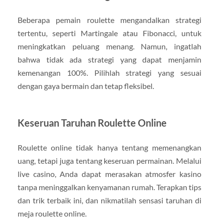
Beberapa pemain roulette mengandalkan strategi
tertentu, seperti Martingale atau Fibonacci, untuk
meningkatkan peluang menang. Namun, ingatlah
bahwa tidak ada strategi yang dapat menjamin
kemenangan 100%. Pilihlah strategi yang sesuai
dengan gaya bermain dan tetap fleksibel.
Keseruan Taruhan Roulette Online
Roulette online tidak hanya tentang memenangkan
uang, tetapi juga tentang keseruan permainan. Melalui
live casino, Anda dapat merasakan atmosfer kasino
tanpa meninggalkan kenyamanan rumah. Terapkan tips
dan trik terbaik ini, dan nikmatilah sensasi taruhan di
meja roulette online.