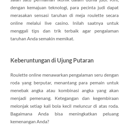
dengan kemajuan teknologi, para pecinta judi dapat
merasakan sensasi taruhan di meja roulette secara
online melalui live casino. Inilah saatnya untuk
menggali tips dan trik terbaik agar pengalaman
taruhan Anda semakin memikat.
Keberuntungan di Ujung Putaran
Roulette online menawarkan pengalaman seru dengan
roda yang berputar, menantang para pemain untuk
menebak angka atau kombinasi angka yang akan
menjadi pemenang. Ketegangan dan kegembiraan
melonjak setiap kali bola kecil meluncur di atas roda.
Bagaimana Anda bisa meningkatkan peluang
kemenangan Anda?