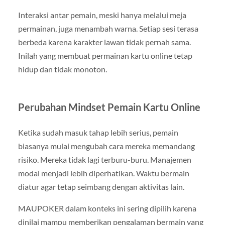
Interaksi antar pemain, meski hanya melalui meja
permainan, juga menambah warna. Setiap sesi terasa
berbeda karena karakter lawan tidak pernah sama.
Inilah yang membuat permainan kartu online tetap
hidup dan tidak monoton.
Perubahan Mindset Pemain Kartu Online
Ketika sudah masuk tahap lebih serius, pemain
biasanya mulai mengubah cara mereka memandang
risiko. Mereka tidak lagi terburu-buru. Manajemen
modal menjadi lebih diperhatikan. Waktu bermain
diatur agar tetap seimbang dengan aktivitas lain.
MAUPOKER dalam konteks ini sering dipilih karena
dinilai mampu memberikan pengalaman bermain yang