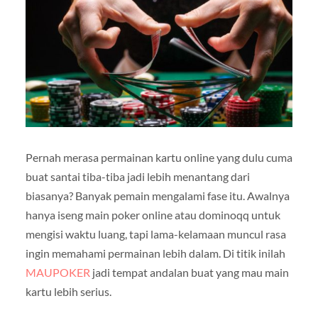
Pernah merasa permainan kartu online yang dulu cuma
buat santai tiba-tiba jadi lebih menantang dari
biasanya? Banyak pemain mengalami fase itu. Awalnya
hanya iseng main poker online atau dominoqq untuk
mengisi waktu luang, tapi lama-kelamaan muncul rasa
ingin memahami permainan lebih dalam. Di titik inilah
MAUPOKER
jadi tempat andalan buat yang mau main
kartu lebih serius.