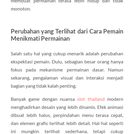
membuat permainan terasa lebih hidup dan tidak
monoton.
Perubahan yang Terlihat dari Cara Pemain
Menikmati Permainan
Salah satu hal yang cukup menarik adalah perubahan
ekspektasi pemain. Dulu, sebagian besar orang hanya
fokus pada mekanisme permainan dasar. Namun
sekarang, pengalaman visual dan interaksi menjadi
bagian yang tidak kalah penting.
Banyak game dengan nuansa
slot thailand
modern
menghadirkan desain yang lebih dinamis. Efek animasi
dibuat lebih halus, perpindahan menu terasa cepat,
dan elemen grafis terlihat lebih detail. Hal-hal seperti
ini mungkin terlihat sederhana, tetapi cukup