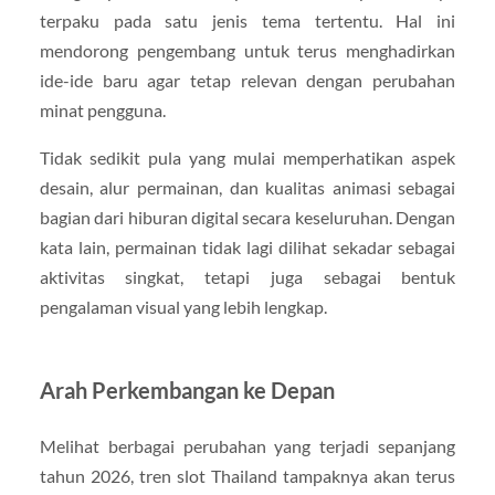
terpaku pada satu jenis tema tertentu. Hal ini
mendorong pengembang untuk terus menghadirkan
ide-ide baru agar tetap relevan dengan perubahan
minat pengguna.
Tidak sedikit pula yang mulai memperhatikan aspek
desain, alur permainan, dan kualitas animasi sebagai
bagian dari hiburan digital secara keseluruhan. Dengan
kata lain, permainan tidak lagi dilihat sekadar sebagai
aktivitas singkat, tetapi juga sebagai bentuk
pengalaman visual yang lebih lengkap.
Arah Perkembangan ke Depan
Melihat berbagai perubahan yang terjadi sepanjang
tahun 2026, tren slot Thailand tampaknya akan terus