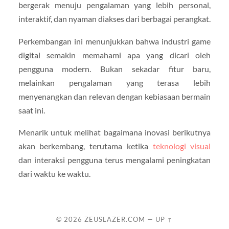
bergerak menuju pengalaman yang lebih personal,
interaktif, dan nyaman diakses dari berbagai perangkat.
Perkembangan ini menunjukkan bahwa industri game
digital semakin memahami apa yang dicari oleh
pengguna modern. Bukan sekadar fitur baru,
melainkan pengalaman yang terasa lebih
menyenangkan dan relevan dengan kebiasaan bermain
saat ini.
Menarik untuk melihat bagaimana inovasi berikutnya
akan berkembang, terutama ketika
teknologi visual
dan interaksi pengguna terus mengalami peningkatan
dari waktu ke waktu.
© 2026
ZEUSLAZER.COM
—
UP ↑