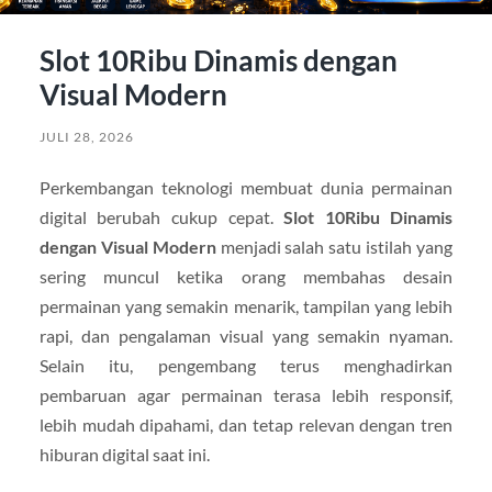
Slot 10Ribu Dinamis dengan
Visual Modern
JULI 28, 2026
Perkembangan teknologi membuat dunia permainan
digital berubah cukup cepat.
Slot 10Ribu Dinamis
dengan Visual Modern
menjadi salah satu istilah yang
sering muncul ketika orang membahas desain
permainan yang semakin menarik, tampilan yang lebih
rapi, dan pengalaman visual yang semakin nyaman.
Selain itu, pengembang terus menghadirkan
pembaruan agar permainan terasa lebih responsif,
lebih mudah dipahami, dan tetap relevan dengan tren
hiburan digital saat ini.