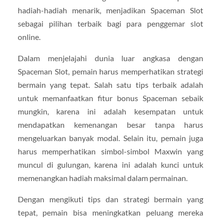
hadiah-hadiah menarik, menjadikan Spaceman Slot
sebagai pilihan terbaik bagi para penggemar slot
online.
Dalam menjelajahi dunia luar angkasa dengan
Spaceman Slot, pemain harus memperhatikan strategi
bermain yang tepat. Salah satu tips terbaik adalah
untuk memanfaatkan fitur bonus Spaceman sebaik
mungkin, karena ini adalah kesempatan untuk
mendapatkan kemenangan besar tanpa harus
mengeluarkan banyak modal. Selain itu, pemain juga
harus memperhatikan simbol-simbol Maxwin yang
muncul di gulungan, karena ini adalah kunci untuk
memenangkan hadiah maksimal dalam permainan.
Dengan mengikuti tips dan strategi bermain yang
tepat, pemain bisa meningkatkan peluang mereka