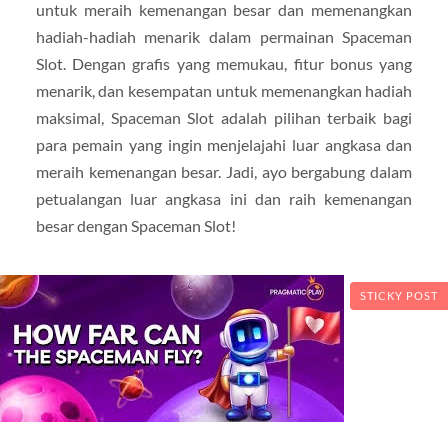
untuk meraih kemenangan besar dan memenangkan
hadiah-hadiah menarik dalam permainan Spaceman
Slot. Dengan grafis yang memukau, fitur bonus yang
menarik, dan kesempatan untuk memenangkan hadiah
maksimal, Spaceman Slot adalah pilihan terbaik bagi
para pemain yang ingin menjelajahi luar angkasa dan
meraih kemenangan besar. Jadi, ayo bergabung dalam
petualangan luar angkasa ini dan raih kemenangan
besar dengan Spaceman Slot!
STICKY POST