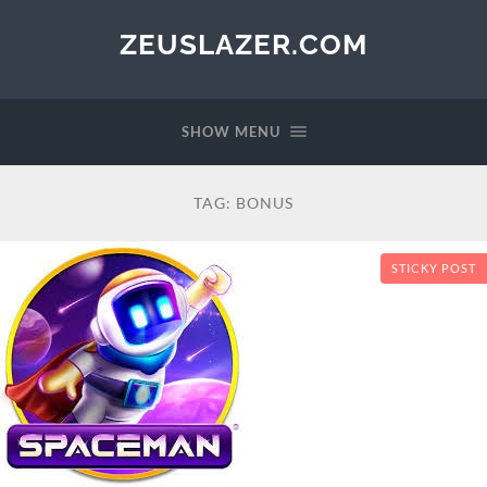
ZEUSLAZER.COM
SHOW MENU
TAG:
BONUS
STICKY POST